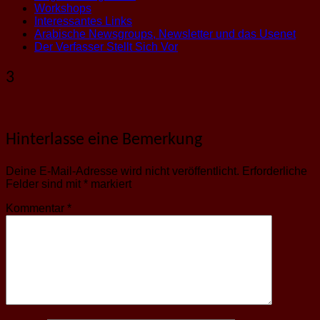
Workshops
Interessantes Links
Arabische Newsgroups, Newsletter und das Usenet
Der Verfasser Stellt Sich Vor
3
Hinterlasse eine Bemerkung
Deine E-Mail-Adresse wird nicht veröffentlicht.
Erforderliche
Felder sind mit
*
markiert
Kommentar
*