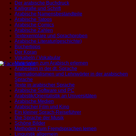
Der arabische Buchdruck
Kalligrafie und Schrift
Arabische Namensbestandteile
Arabische Tatoos
Arabische Comics
Arabische Zahlen
Textexemplare und Sprachproben
Arabische Literatur(geschichte)
Büchertipps
Der Koran
Vokabeln / Vokabular
Materialien zum Arabisch erlernen
Arabesken in der dt. Sprache
Internationalismen und Lehnwörter in der arabischen
Sprache
Texte in arabischer Sprache
Arabische Software und PC
Arabistik/Orientalistik an Universitäten
Arabische Medien
Arabischer Film und Kino
Ein kleiner Sprach-Reiseführer
Die Sprache der Musik
Schöne Bilder
Methoden zum Fremdsprachen lernen
Linguistik allgemein