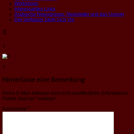
Workshops
Interessantes Links
Arabische Newsgroups, Newsletter und das Usenet
Der Verfasser Stellt Sich Vor
3
3
3
Hinterlasse eine Bemerkung
Deine E-Mail-Adresse wird nicht veröffentlicht.
Erforderliche
Felder sind mit
*
markiert
Kommentar
*