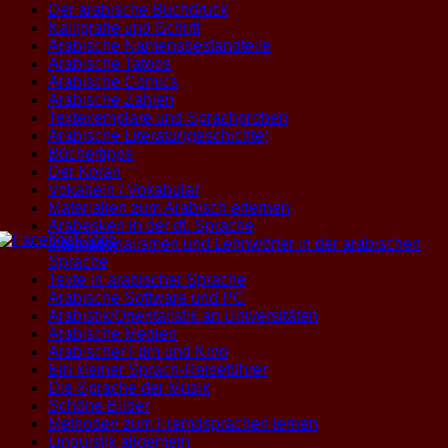
Der arabische Buchdruck
Kalligrafie und Schrift
Arabische Namensbestandteile
Arabische Tatoos
Arabische Comics
Arabische Zahlen
Textexemplare und Sprachproben
Arabische Literatur(geschichte)
Büchertipps
Der Koran
Vokabeln / Vokabular
Materialien zum Arabisch erlernen
Arabesken in der dt. Sprache
Internationalismen und Lehnwörter in der arabischen
Sprache
Texte in arabischer Sprache
Arabische Software und PC
Arabistik/Orientalistik an Universitäten
Arabische Medien
Arabischer Film und Kino
Ein kleiner Sprach-Reiseführer
Die Sprache der Musik
Schöne Bilder
Methoden zum Fremdsprachen lernen
Linguistik allgemein