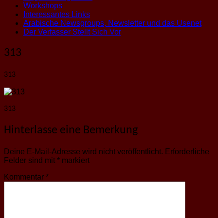
Workshops
Interessantes Links
Arabische Newsgroups, Newsletter und das Usenet
Der Verfasser Stellt Sich Vor
313
313
313
Hinterlasse eine Bemerkung
Deine E-Mail-Adresse wird nicht veröffentlicht.
Erforderliche
Felder sind mit
*
markiert
Kommentar
*