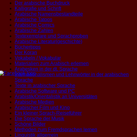
Der arabische Buchdruck
Kalligrafie und Schrift
Arabische Namensbestandteile
Arabische Tatoos
Arabische Comics
Arabische Zahlen
Textexemplare und Sprachproben
Arabische Literatur(geschichte)
Büchertipps
Der Koran
Vokabeln / Vokabular
Materialien zum Arabisch erlernen
Arabesken in der dt. Sprache
Internationalismen und Lehnwörter in der arabischen
Sprache
Texte in arabischer Sprache
Arabische Software und PC
Arabistik/Orientalistik an Universitäten
Arabische Medien
Arabischer Film und Kino
Ein kleiner Sprach-Reiseführer
Die Sprache der Musik
Schöne Bilder
Methoden zum Fremdsprachen lernen
Linguistik allgemein