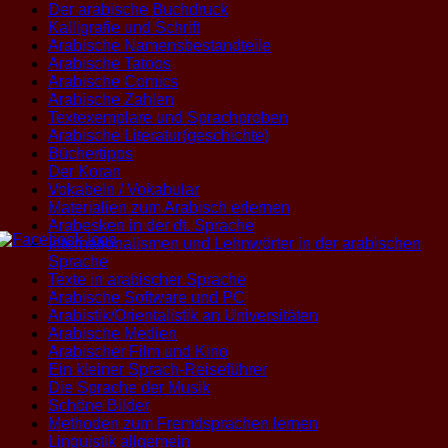
Der arabische Buchdruck
Kalligrafie und Schrift
Arabische Namensbestandteile
Arabische Tatoos
Arabische Comics
Arabische Zahlen
Textexemplare und Sprachproben
Arabische Literatur(geschichte)
Büchertipps
Der Koran
Vokabeln / Vokabular
Materialien zum Arabisch erlernen
Arabesken in der dt. Sprache
Internationalismen und Lehnwörter in der arabischen
Sprache
Texte in arabischer Sprache
Arabische Software und PC
Arabistik/Orientalistik an Universitäten
Arabische Medien
Arabischer Film und Kino
Ein kleiner Sprach-Reiseführer
Die Sprache der Musik
Schöne Bilder
Methoden zum Fremdsprachen lernen
Linguistik allgemein