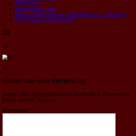
Workshops
Interessantes Links
Arabische Newsgroups, Newsletter und das Usenet
Der Verfasser Stellt Sich Vor
32
32
32
Hinterlasse eine Bemerkung
Deine E-Mail-Adresse wird nicht veröffentlicht.
Erforderliche
Felder sind mit
*
markiert
Kommentar
*