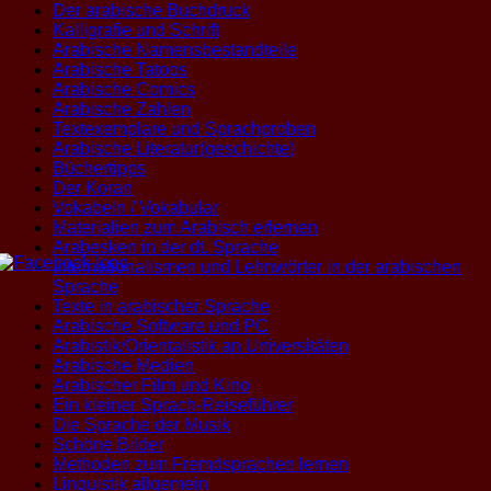
Der arabische Buchdruck
Kalligrafie und Schrift
Arabische Namensbestandteile
Arabische Tatoos
Arabische Comics
Arabische Zahlen
Textexemplare und Sprachproben
Arabische Literatur(geschichte)
Büchertipps
Der Koran
Vokabeln / Vokabular
Materialien zum Arabisch erlernen
Arabesken in der dt. Sprache
Internationalismen und Lehnwörter in der arabischen
Sprache
Texte in arabischer Sprache
Arabische Software und PC
Arabistik/Orientalistik an Universitäten
Arabische Medien
Arabischer Film und Kino
Ein kleiner Sprach-Reiseführer
Die Sprache der Musik
Schöne Bilder
Methoden zum Fremdsprachen lernen
Linguistik allgemein