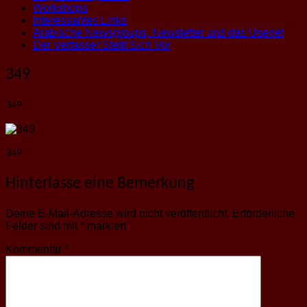
Workshops
Interessantes Links
Arabische Newsgroups, Newsletter und das Usenet
Der Verfasser Stellt Sich Vor
349
349
349
Hinterlasse eine Bemerkung
Deine E-Mail-Adresse wird nicht veröffentlicht.
Erforderliche
Felder sind mit
*
markiert
Kommentar
*