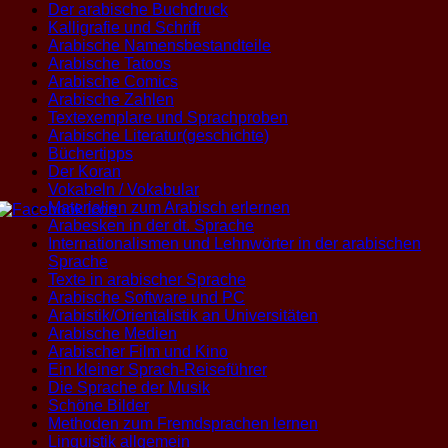
Der arabische Buchdruck
Kalligrafie und Schrift
Arabische Namensbestandteile
Arabische Tatoos
Arabische Comics
Arabische Zahlen
Textexemplare und Sprachproben
Arabische Literatur(geschichte)
Büchertipps
Der Koran
Vokabeln / Vokabular
Materialien zum Arabisch erlernen
Arabesken in der dt. Sprache
Internationalismen und Lehnwörter in der arabischen
Sprache
Texte in arabischer Sprache
Arabische Software und PC
Arabistik/Orientalistik an Universitäten
Arabische Medien
Arabischer Film und Kino
Ein kleiner Sprach-Reiseführer
Die Sprache der Musik
Schöne Bilder
Methoden zum Fremdsprachen lernen
Linguistik allgemein