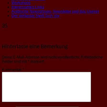
Workshops
Interessantes Links
Arabische Newsgroups, Newsletter und das Usenet
Der Verfasser Stellt Sich Vor
35
Hinterlasse eine Bemerkung
Deine E-Mail-Adresse wird nicht veröffentlicht.
Erforderliche
Felder sind mit
*
markiert
Kommentar
*