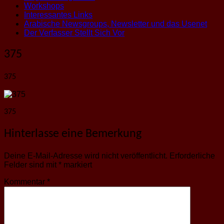
Workshops
Interessantes Links
Arabische Newsgroups, Newsletter und das Usenet
Der Verfasser Stellt Sich Vor
375
375
375
Hinterlasse eine Bemerkung
Deine E-Mail-Adresse wird nicht veröffentlicht.
Erforderliche
Felder sind mit
*
markiert
Kommentar
*