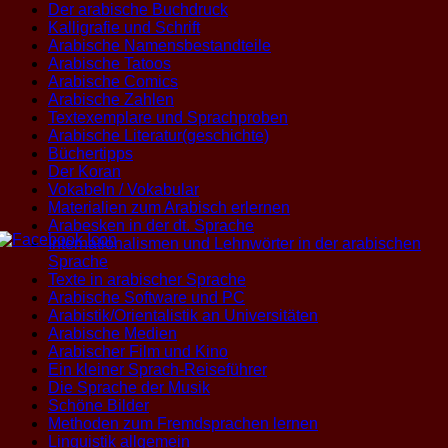
Der arabische Buchdruck
Kalligrafie und Schrift
Arabische Namensbestandteile
Arabische Tatoos
Arabische Comics
Arabische Zahlen
Textexemplare und Sprachproben
Arabische Literatur(geschichte)
Büchertipps
Der Koran
Vokabeln / Vokabular
Materialien zum Arabisch erlernen
Arabesken in der dt. Sprache
Internationalismen und Lehnwörter in der arabischen
Sprache
Texte in arabischer Sprache
Arabische Software und PC
Arabistik/Orientalistik an Universitäten
Arabische Medien
Arabischer Film und Kino
Ein kleiner Sprach-Reiseführer
Die Sprache der Musik
Schöne Bilder
Methoden zum Fremdsprachen lernen
Linguistik allgemein