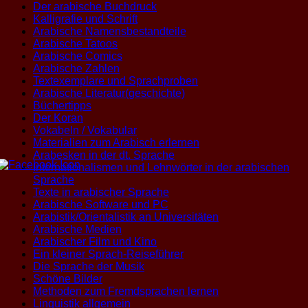
Der arabische Buchdruck
Kalligrafie und Schrift
Arabische Namensbestandteile
Arabische Tatoos
Arabische Comics
Arabische Zahlen
Textexemplare und Sprachproben
Arabische Literatur(geschichte)
Büchertipps
Der Koran
Vokabeln / Vokabular
Materialien zum Arabisch erlernen
Arabesken in der dt. Sprache
Internationalismen und Lehnwörter in der arabischen
Sprache
Texte in arabischer Sprache
Arabische Software und PC
Arabistik/Orientalistik an Universitäten
Arabische Medien
Arabischer Film und Kino
Ein kleiner Sprach-Reiseführer
Die Sprache der Musik
Schöne Bilder
Methoden zum Fremdsprachen lernen
Linguistik allgemein