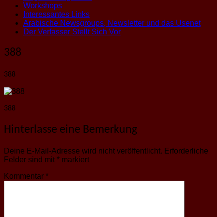
Workshops
Interessantes Links
Arabische Newsgroups, Newsletter und das Usenet
Der Verfasser Stellt Sich Vor
388
388
388
Hinterlasse eine Bemerkung
Deine E-Mail-Adresse wird nicht veröffentlicht.
Erforderliche
Felder sind mit
*
markiert
Kommentar
*