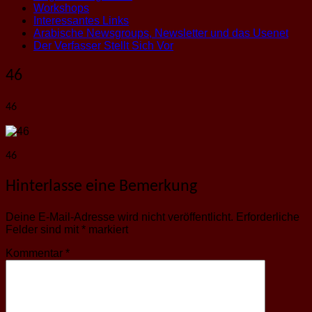
Workshops
Interessantes Links
Arabische Newsgroups, Newsletter und das Usenet
Der Verfasser Stellt Sich Vor
46
46
46
Hinterlasse eine Bemerkung
Deine E-Mail-Adresse wird nicht veröffentlicht.
Erforderliche
Felder sind mit
*
markiert
Kommentar
*