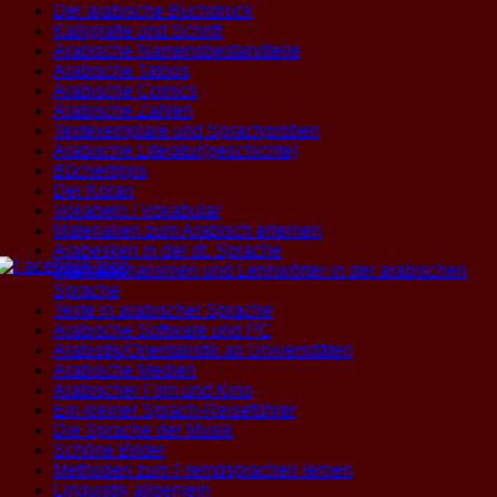
Der arabische Buchdruck
Kalligrafie und Schrift
Arabische Namensbestandteile
Arabische Tatoos
Arabische Comics
Arabische Zahlen
Textexemplare und Sprachproben
Arabische Literatur(geschichte)
Büchertipps
Der Koran
Vokabeln / Vokabular
Materialien zum Arabisch erlernen
Arabesken in der dt. Sprache
Internationalismen und Lehnwörter in der arabischen
Sprache
Texte in arabischer Sprache
Arabische Software und PC
Arabistik/Orientalistik an Universitäten
Arabische Medien
Arabischer Film und Kino
Ein kleiner Sprach-Reiseführer
Die Sprache der Musik
Schöne Bilder
Methoden zum Fremdsprachen lernen
Linguistik allgemein