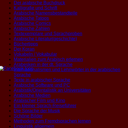
Der arabische Buchdruck
Kalligrafie und Schrift
Arabische Namensbestandteile
Arabische Tatoos
Arabische Comics
Arabische Zahlen
Textexemplare und Sprachproben
Arabische Literatur(geschichte)
Büchertipps
Der Koran
Vokabeln / Vokabular
Materialien zum Arabisch erlernen
Arabesken in der dt. Sprache
Internationalismen und Lehnwörter in der arabischen
Sprache
Texte in arabischer Sprache
Arabische Software und PC
Arabistik/Orientalistik an Universitäten
Arabische Medien
Arabischer Film und Kino
Ein kleiner Sprach-Reiseführer
Die Sprache der Musik
Schöne Bilder
Methoden zum Fremdsprachen lernen
Linguistik allgemein