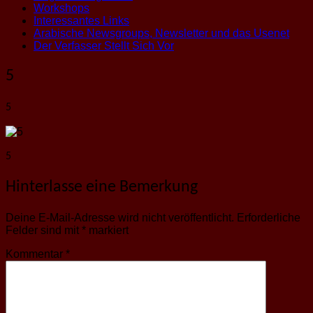
Workshops
Interessantes Links
Arabische Newsgroups, Newsletter und das Usenet
Der Verfasser Stellt Sich Vor
5
5
5
Hinterlasse eine Bemerkung
Deine E-Mail-Adresse wird nicht veröffentlicht.
Erforderliche
Felder sind mit
*
markiert
Kommentar
*