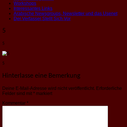
Workshops
Interessantes Links
Arabische Newsgroups, Newsletter und das Usenet
Der Verfasser Stellt Sich Vor
5
5
5
Hinterlasse eine Bemerkung
Deine E-Mail-Adresse wird nicht veröffentlicht.
Erforderliche
Felder sind mit
*
markiert
Kommentar
*