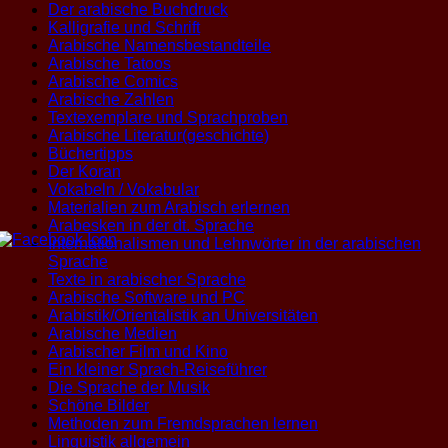
Der arabische Buchdruck
Kalligrafie und Schrift
Arabische Namensbestandteile
Arabische Tatoos
Arabische Comics
Arabische Zahlen
Textexemplare und Sprachproben
Arabische Literatur(geschichte)
Büchertipps
Der Koran
Vokabeln / Vokabular
Materialien zum Arabisch erlernen
Arabesken in der dt. Sprache
Internationalismen und Lehnwörter in der arabischen
Sprache
Texte in arabischer Sprache
Arabische Software und PC
Arabistik/Orientalistik an Universitäten
Arabische Medien
Arabischer Film und Kino
Ein kleiner Sprach-Reiseführer
Die Sprache der Musik
Schöne Bilder
Methoden zum Fremdsprachen lernen
Linguistik allgemein