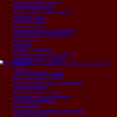
Der arabische Buchdruck
Kalligrafie und Schrift
Arabische Namensbestandteile
Arabische Tatoos
Arabische Comics
Arabische Zahlen
Textexemplare und Sprachproben
Arabische Literatur(geschichte)
Büchertipps
Der Koran
Vokabeln / Vokabular
Materialien zum Arabisch erlernen
Arabesken in der dt. Sprache
Internationalismen und Lehnwörter in der arabischen
Sprache
Texte in arabischer Sprache
Arabische Software und PC
Arabistik/Orientalistik an Universitäten
Arabische Medien
Arabischer Film und Kino
Ein kleiner Sprach-Reiseführer
Die Sprache der Musik
Schöne Bilder
Methoden zum Fremdsprachen lernen
Linguistik allgemein