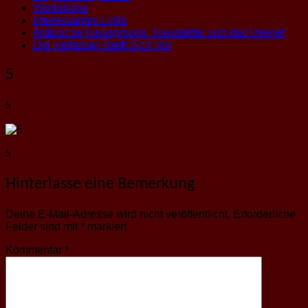
Workshops
Interessantes Links
Arabische Newsgroups, Newsletter und das Usenet
Der Verfasser Stellt Sich Vor
5
5
5
Hinterlasse eine Bemerkung
Deine E-Mail-Adresse wird nicht veröffentlicht.
Erforderliche
Felder sind mit
*
markiert
Kommentar
*