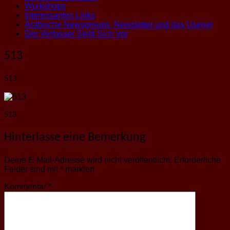
Workshops
Interessantes Links
Arabische Newsgroups, Newsletter und das Usenet
Der Verfasser Stellt Sich Vor
513
513
513
Hinterlasse eine Bemerkung
Deine E-Mail-Adresse wird nicht veröffentlicht.
Erforderliche
Felder sind mit
*
markiert
Kommentar
*