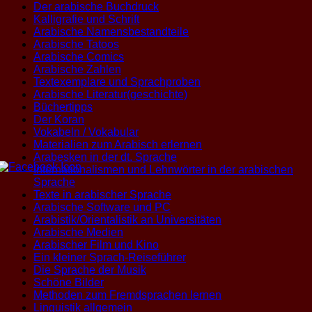
Der arabische Buchdruck
Kalligrafie und Schrift
Arabische Namensbestandteile
Arabische Tatoos
Arabische Comics
Arabische Zahlen
Textexemplare und Sprachproben
Arabische Literatur(geschichte)
Büchertipps
Der Koran
Vokabeln / Vokabular
Materialien zum Arabisch erlernen
Arabesken in der dt. Sprache
Internationalismen und Lehnwörter in der arabischen
Sprache
Texte in arabischer Sprache
Arabische Software und PC
Arabistik/Orientalistik an Universitäten
Arabische Medien
Arabischer Film und Kino
Ein kleiner Sprach-Reiseführer
Die Sprache der Musik
Schöne Bilder
Methoden zum Fremdsprachen lernen
Linguistik allgemein