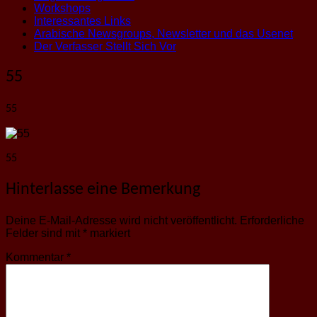
Workshops
Interessantes Links
Arabische Newsgroups, Newsletter und das Usenet
Der Verfasser Stellt Sich Vor
55
55
55
Hinterlasse eine Bemerkung
Deine E-Mail-Adresse wird nicht veröffentlicht.
Erforderliche
Felder sind mit
*
markiert
Kommentar
*