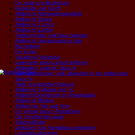
Der arabische Buchdruck
Kalligrafie und Schrift
Arabische Namensbestandteile
Arabische Tatoos
Arabische Comics
Arabische Zahlen
Textexemplare und Sprachproben
Arabische Literatur(geschichte)
Büchertipps
Der Koran
Vokabeln / Vokabular
Materialien zum Arabisch erlernen
Arabesken in der dt. Sprache
Internationalismen und Lehnwörter in der arabischen
Sprache
Texte in arabischer Sprache
Arabische Software und PC
Arabistik/Orientalistik an Universitäten
Arabische Medien
Arabischer Film und Kino
Ein kleiner Sprach-Reiseführer
Die Sprache der Musik
Schöne Bilder
Methoden zum Fremdsprachen lernen
Linguistik allgemein