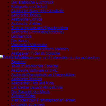
Der arabische Buchdruck
Kalligrafie und Schrift
Arabische Namensbestandteile
Arabische Tatoos
Arabische Comics
Arabische Zahlen
Textexemplare und Sprachproben
Arabische Literatur(geschichte)
Büchertipps
Der Koran
Vokabeln / Vokabular
Materialien zum Arabisch erlernen
Arabesken in der dt. Sprache
Internationalismen und Lehnwörter in der arabischen
Sprache
Texte in arabischer Sprache
Arabische Software und PC
Arabistik/Orientalistik an Universitäten
Arabische Medien
Arabischer Film und Kino
Ein kleiner Sprach-Reiseführer
Die Sprache der Musik
Schöne Bilder
Methoden zum Fremdsprachen lernen
Linguistik allgemein