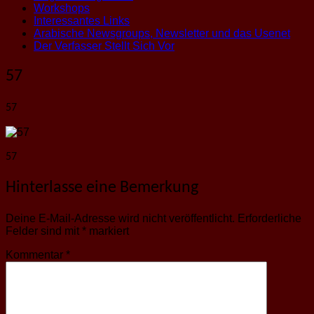
Workshops
Interessantes Links
Arabische Newsgroups, Newsletter und das Usenet
Der Verfasser Stellt Sich Vor
57
57
57
Hinterlasse eine Bemerkung
Deine E-Mail-Adresse wird nicht veröffentlicht.
Erforderliche
Felder sind mit
*
markiert
Kommentar
*