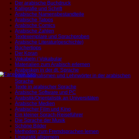
Der arabische Buchdruck
Kalligrafie und Schrift
Arabische Namensbestandteile
Arabische Tatoos
Arabische Comics
Arabische Zahlen
Textexemplare und Sprachproben
Arabische Literatur(geschichte)
Büchertipps
Der Koran
Vokabeln / Vokabular
Materialien zum Arabisch erlernen
Arabesken in der dt. Sprache
Internationalismen und Lehnwörter in der arabischen
Sprache
Texte in arabischer Sprache
Arabische Software und PC
Arabistik/Orientalistik an Universitäten
Arabische Medien
Arabischer Film und Kino
Ein kleiner Sprach-Reiseführer
Die Sprache der Musik
Schöne Bilder
Methoden zum Fremdsprachen lernen
Linguistik allgemein