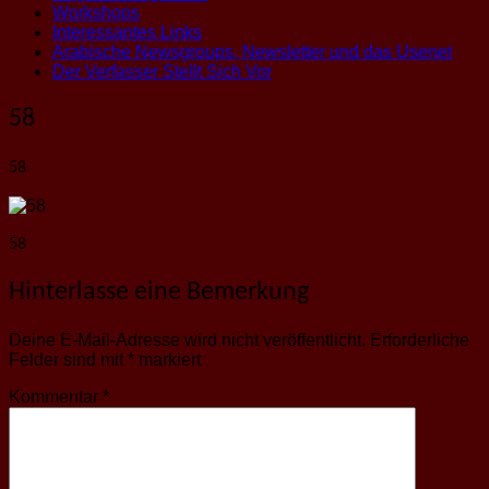
Workshops
Interessantes Links
Arabische Newsgroups, Newsletter und das Usenet
Der Verfasser Stellt Sich Vor
58
58
58
Hinterlasse eine Bemerkung
Deine E-Mail-Adresse wird nicht veröffentlicht.
Erforderliche
Felder sind mit
*
markiert
Kommentar
*