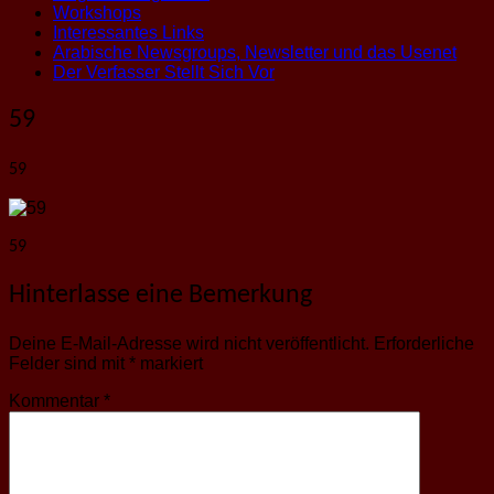
Workshops
Interessantes Links
Arabische Newsgroups, Newsletter und das Usenet
Der Verfasser Stellt Sich Vor
59
59
59
Hinterlasse eine Bemerkung
Deine E-Mail-Adresse wird nicht veröffentlicht.
Erforderliche
Felder sind mit
*
markiert
Kommentar
*