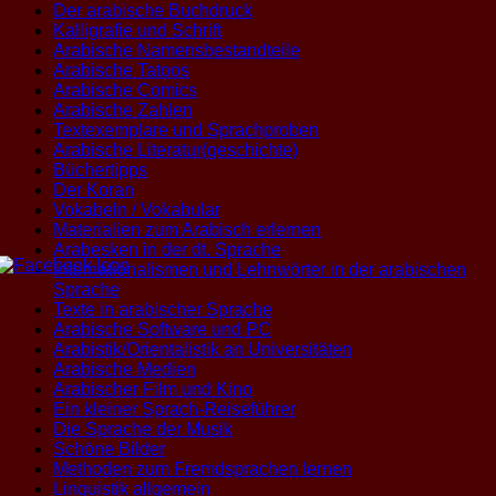
Der arabische Buchdruck
Kalligrafie und Schrift
Arabische Namensbestandteile
Arabische Tatoos
Arabische Comics
Arabische Zahlen
Textexemplare und Sprachproben
Arabische Literatur(geschichte)
Büchertipps
Der Koran
Vokabeln / Vokabular
Materialien zum Arabisch erlernen
Arabesken in der dt. Sprache
Internationalismen und Lehnwörter in der arabischen
Sprache
Texte in arabischer Sprache
Arabische Software und PC
Arabistik/Orientalistik an Universitäten
Arabische Medien
Arabischer Film und Kino
Ein kleiner Sprach-Reiseführer
Die Sprache der Musik
Schöne Bilder
Methoden zum Fremdsprachen lernen
Linguistik allgemein