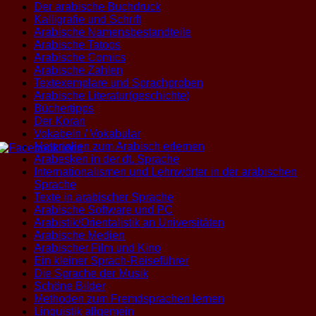
Der arabische Buchdruck
Kalligrafie und Schrift
Arabische Namensbestandteile
Arabische Tatoos
Arabische Comics
Arabische Zahlen
Textexemplare und Sprachproben
Arabische Literatur(geschichte)
Büchertipps
Der Koran
Vokabeln / Vokabular
Materialien zum Arabisch erlernen
Arabesken in der dt. Sprache
Internationalismen und Lehnwörter in der arabischen
Sprache
Texte in arabischer Sprache
Arabische Software und PC
Arabistik/Orientalistik an Universitäten
Arabische Medien
Arabischer Film und Kino
Ein kleiner Sprach-Reiseführer
Die Sprache der Musik
Schöne Bilder
Methoden zum Fremdsprachen lernen
Linguistik allgemein