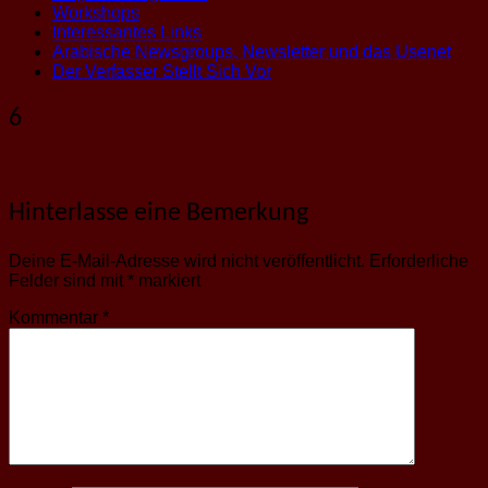
Workshops
Interessantes Links
Arabische Newsgroups, Newsletter und das Usenet
Der Verfasser Stellt Sich Vor
6
Hinterlasse eine Bemerkung
Deine E-Mail-Adresse wird nicht veröffentlicht.
Erforderliche
Felder sind mit
*
markiert
Kommentar
*