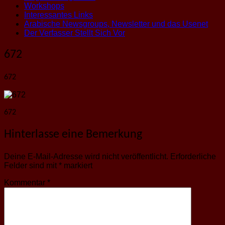
Workshops
Interessantes Links
Arabische Newsgroups, Newsletter und das Usenet
Der Verfasser Stellt Sich Vor
672
672
672
Hinterlasse eine Bemerkung
Deine E-Mail-Adresse wird nicht veröffentlicht.
Erforderliche
Felder sind mit
*
markiert
Kommentar
*