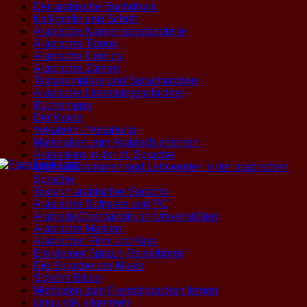
Der arabische Buchdruck
Kalligrafie und Schrift
Arabische Namensbestandteile
Arabische Tatoos
Arabische Comics
Arabische Zahlen
Textexemplare und Sprachproben
Arabische Literatur(geschichte)
Büchertipps
Der Koran
Vokabeln / Vokabular
Materialien zum Arabisch erlernen
Arabesken in der dt. Sprache
Internationalismen und Lehnwörter in der arabischen
Sprache
Texte in arabischer Sprache
Arabische Software und PC
Arabistik/Orientalistik an Universitäten
Arabische Medien
Arabischer Film und Kino
Ein kleiner Sprach-Reiseführer
Die Sprache der Musik
Schöne Bilder
Methoden zum Fremdsprachen lernen
Linguistik allgemein