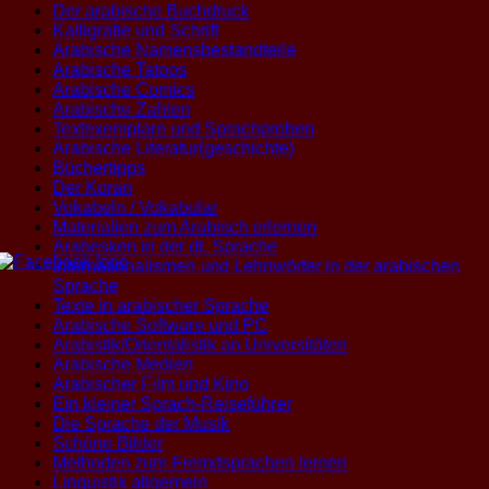
Der arabische Buchdruck
Kalligrafie und Schrift
Arabische Namensbestandteile
Arabische Tatoos
Arabische Comics
Arabische Zahlen
Textexemplare und Sprachproben
Arabische Literatur(geschichte)
Büchertipps
Der Koran
Vokabeln / Vokabular
Materialien zum Arabisch erlernen
Arabesken in der dt. Sprache
Internationalismen und Lehnwörter in der arabischen
Sprache
Texte in arabischer Sprache
Arabische Software und PC
Arabistik/Orientalistik an Universitäten
Arabische Medien
Arabischer Film und Kino
Ein kleiner Sprach-Reiseführer
Die Sprache der Musik
Schöne Bilder
Methoden zum Fremdsprachen lernen
Linguistik allgemein