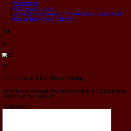
Workshops
Interessantes Links
Arabische Newsgroups, Newsletter und das Usenet
Der Verfasser Stellt Sich Vor
68
68
68
Hinterlasse eine Bemerkung
Deine E-Mail-Adresse wird nicht veröffentlicht.
Erforderliche
Felder sind mit
*
markiert
Kommentar
*