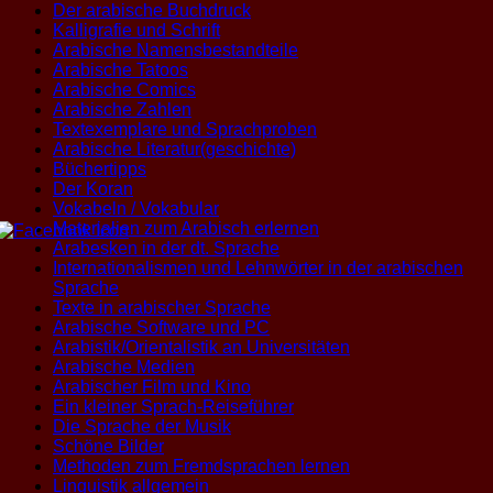
Der arabische Buchdruck
Kalligrafie und Schrift
Arabische Namensbestandteile
Arabische Tatoos
Arabische Comics
Arabische Zahlen
Textexemplare und Sprachproben
Arabische Literatur(geschichte)
Büchertipps
Der Koran
Vokabeln / Vokabular
Materialien zum Arabisch erlernen
Arabesken in der dt. Sprache
Internationalismen und Lehnwörter in der arabischen
Sprache
Texte in arabischer Sprache
Arabische Software und PC
Arabistik/Orientalistik an Universitäten
Arabische Medien
Arabischer Film und Kino
Ein kleiner Sprach-Reiseführer
Die Sprache der Musik
Schöne Bilder
Methoden zum Fremdsprachen lernen
Linguistik allgemein