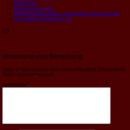
Workshops
Interessantes Links
Arabische Newsgroups, Newsletter und das Usenet
Der Verfasser Stellt Sich Vor
72
Hinterlasse eine Bemerkung
Deine E-Mail-Adresse wird nicht veröffentlicht.
Erforderliche
Felder sind mit
*
markiert
Kommentar
*