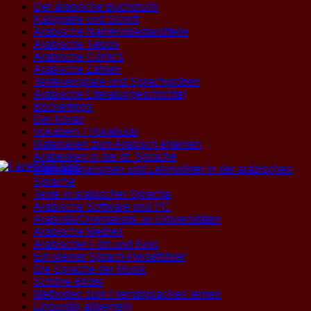
Der arabische Buchdruck
Kalligrafie und Schrift
Arabische Namensbestandteile
Arabische Tatoos
Arabische Comics
Arabische Zahlen
Textexemplare und Sprachproben
Arabische Literatur(geschichte)
Büchertipps
Der Koran
Vokabeln / Vokabular
Materialien zum Arabisch erlernen
Arabesken in der dt. Sprache
Internationalismen und Lehnwörter in der arabischen
Sprache
Texte in arabischer Sprache
Arabische Software und PC
Arabistik/Orientalistik an Universitäten
Arabische Medien
Arabischer Film und Kino
Ein kleiner Sprach-Reiseführer
Die Sprache der Musik
Schöne Bilder
Methoden zum Fremdsprachen lernen
Linguistik allgemein