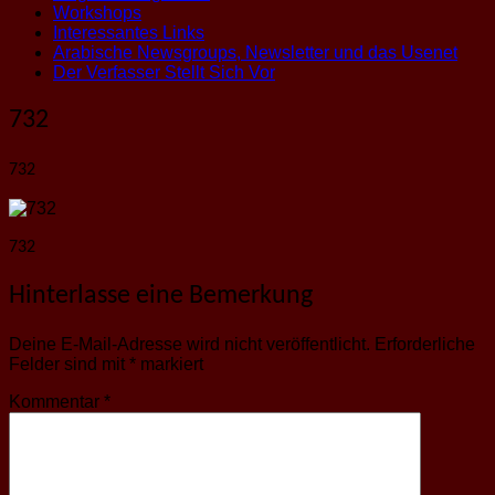
Workshops
Interessantes Links
Arabische Newsgroups, Newsletter und das Usenet
Der Verfasser Stellt Sich Vor
732
732
732
Hinterlasse eine Bemerkung
Deine E-Mail-Adresse wird nicht veröffentlicht.
Erforderliche
Felder sind mit
*
markiert
Kommentar
*