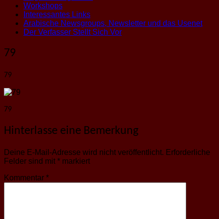
Workshops
Interessantes Links
Arabische Newsgroups, Newsletter und das Usenet
Der Verfasser Stellt Sich Vor
79
79
79
Hinterlasse eine Bemerkung
Deine E-Mail-Adresse wird nicht veröffentlicht.
Erforderliche
Felder sind mit
*
markiert
Kommentar
*