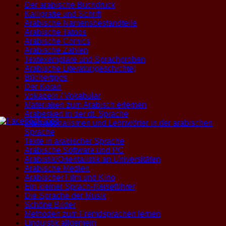
Der arabische Buchdruck
Kalligrafie und Schrift
Arabische Namensbestandteile
Arabische Tatoos
Arabische Comics
Arabische Zahlen
Textexemplare und Sprachproben
Arabische Literatur(geschichte)
Büchertipps
Der Koran
Vokabeln / Vokabular
Materialien zum Arabisch erlernen
Arabesken in der dt. Sprache
Internationalismen und Lehnwörter in der arabischen
Sprache
Texte in arabischer Sprache
Arabische Software und PC
Arabistik/Orientalistik an Universitäten
Arabische Medien
Arabischer Film und Kino
Ein kleiner Sprach-Reiseführer
Die Sprache der Musik
Schöne Bilder
Methoden zum Fremdsprachen lernen
Linguistik allgemein