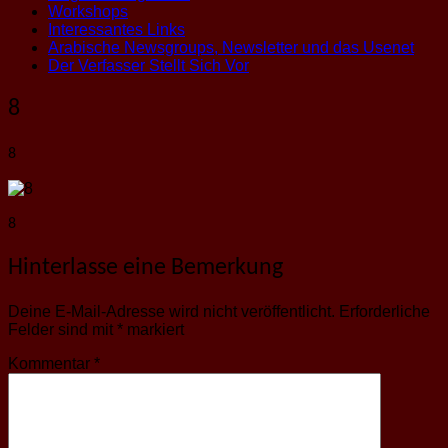
Workshops
Interessantes Links
Arabische Newsgroups, Newsletter und das Usenet
Der Verfasser Stellt Sich Vor
8
8
8
Hinterlasse eine Bemerkung
Deine E-Mail-Adresse wird nicht veröffentlicht.
Erforderliche
Felder sind mit
*
markiert
Kommentar
*