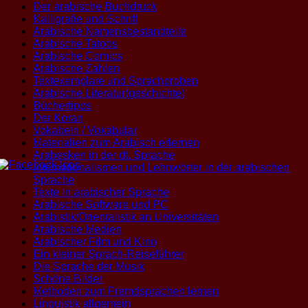
Der arabische Buchdruck
Kalligrafie und Schrift
Arabische Namensbestandteile
Arabische Tatoos
Arabische Comics
Arabische Zahlen
Textexemplare und Sprachproben
Arabische Literatur(geschichte)
Büchertipps
Der Koran
Vokabeln / Vokabular
Materialien zum Arabisch erlernen
Arabesken in der dt. Sprache
Internationalismen und Lehnwörter in der arabischen
Sprache
Texte in arabischer Sprache
Arabische Software und PC
Arabistik/Orientalistik an Universitäten
Arabische Medien
Arabischer Film und Kino
Ein kleiner Sprach-Reiseführer
Die Sprache der Musik
Schöne Bilder
Methoden zum Fremdsprachen lernen
Linguistik allgemein