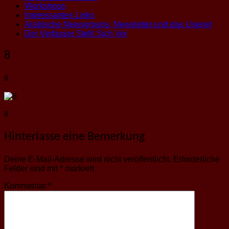
Workshops
Interessantes Links
Arabische Newsgroups, Newsletter und das Usenet
Der Verfasser Stellt Sich Vor
8
8
8
Hinterlasse eine Bemerkung
Deine E-Mail-Adresse wird nicht veröffentlicht.
Erforderliche
Felder sind mit
*
markiert
Kommentar
*