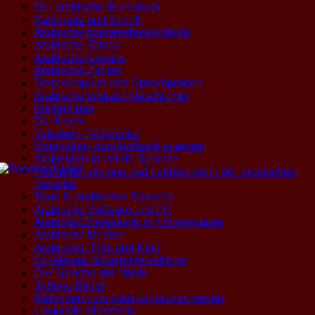
Der arabische Buchdruck
Kalligrafie und Schrift
Arabische Namensbestandteile
Arabische Tatoos
Arabische Comics
Arabische Zahlen
Textexemplare und Sprachproben
Arabische Literatur(geschichte)
Büchertipps
Der Koran
Vokabeln / Vokabular
Materialien zum Arabisch erlernen
Arabesken in der dt. Sprache
Internationalismen und Lehnwörter in der arabischen
Sprache
Texte in arabischer Sprache
Arabische Software und PC
Arabistik/Orientalistik an Universitäten
Arabische Medien
Arabischer Film und Kino
Ein kleiner Sprach-Reiseführer
Die Sprache der Musik
Schöne Bilder
Methoden zum Fremdsprachen lernen
Linguistik allgemein