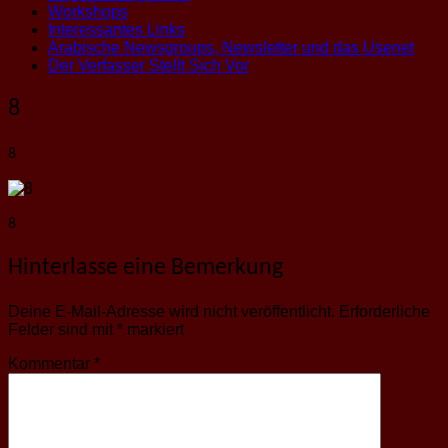
Workshops
Interessantes Links
Arabische Newsgroups, Newsletter und das Usenet
Der Verfasser Stellt Sich Vor
8
8
8
Hinterlasse eine Bemerkung
Deine E-Mail-Adresse wird nicht veröffentlicht.
Erforderliche
Felder sind mit
*
markiert
Kommentar
*