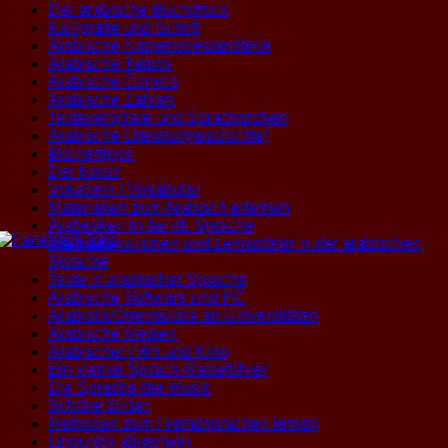
Der arabische Buchdruck
Kalligrafie und Schrift
Arabische Namensbestandteile
Arabische Tatoos
Arabische Comics
Arabische Zahlen
Textexemplare und Sprachproben
Arabische Literatur(geschichte)
Büchertipps
Der Koran
Vokabeln / Vokabular
Materialien zum Arabisch erlernen
Arabesken in der dt. Sprache
Internationalismen und Lehnwörter in der arabischen
Sprache
Texte in arabischer Sprache
Arabische Software und PC
Arabistik/Orientalistik an Universitäten
Arabische Medien
Arabischer Film und Kino
Ein kleiner Sprach-Reiseführer
Die Sprache der Musik
Schöne Bilder
Methoden zum Fremdsprachen lernen
Linguistik allgemein