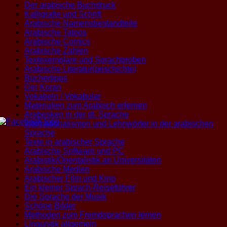
Der arabische Buchdruck
Kalligrafie und Schrift
Arabische Namensbestandteile
Arabische Tatoos
Arabische Comics
Arabische Zahlen
Textexemplare und Sprachproben
Arabische Literatur(geschichte)
Büchertipps
Der Koran
Vokabeln / Vokabular
Materialien zum Arabisch erlernen
Arabesken in der dt. Sprache
Internationalismen und Lehnwörter in der arabischen
Sprache
Texte in arabischer Sprache
Arabische Software und PC
Arabistik/Orientalistik an Universitäten
Arabische Medien
Arabischer Film und Kino
Ein kleiner Sprach-Reiseführer
Die Sprache der Musik
Schöne Bilder
Methoden zum Fremdsprachen lernen
Linguistik allgemein