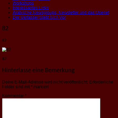
Workshops
Interessantes Links
Arabische Newsgroups, Newsletter und das Usenet
Der Verfasser Stellt Sich Vor
82
82
82
Hinterlasse eine Bemerkung
Deine E-Mail-Adresse wird nicht veröffentlicht.
Erforderliche
Felder sind mit
*
markiert
Kommentar
*