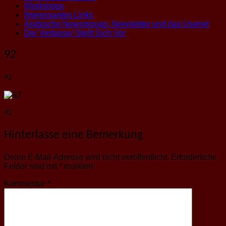
Workshops
Interessantes Links
Arabische Newsgroups, Newsletter und das Usenet
Der Verfasser Stellt Sich Vor
92
92
92
Hinterlasse eine Bemerkung
Deine E-Mail-Adresse wird nicht veröffentlicht.
Erforderliche
Felder sind mit
*
markiert
Kommentar
*