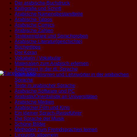
Der arabische Buchdruck
Kalligrafie und Schrift
Arabische Namensbestandteile
Arabische Tatoos
Arabische Comics
Arabische Zahlen
Textexemplare und Sprachproben
Arabische Literatur(geschichte)
Büchertipps
Der Koran
Vokabeln / Vokabular
Materialien zum Arabisch erlernen
Arabesken in der dt. Sprache
Internationalismen und Lehnwörter in der arabischen
Sprache
Texte in arabischer Sprache
Arabische Software und PC
Arabistik/Orientalistik an Universitäten
Arabische Medien
Arabischer Film und Kino
Ein kleiner Sprach-Reiseführer
Die Sprache der Musik
Schöne Bilder
Methoden zum Fremdsprachen lernen
Linguistik allgemein