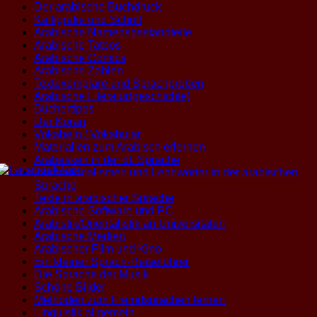
Der arabische Buchdruck
Kalligrafie und Schrift
Arabische Namensbestandteile
Arabische Tatoos
Arabische Comics
Arabische Zahlen
Textexemplare und Sprachproben
Arabische Literatur(geschichte)
Büchertipps
Der Koran
Vokabeln / Vokabular
Materialien zum Arabisch erlernen
Arabesken in der dt. Sprache
Internationalismen und Lehnwörter in der arabischen
Sprache
Texte in arabischer Sprache
Arabische Software und PC
Arabistik/Orientalistik an Universitäten
Arabische Medien
Arabischer Film und Kino
Ein kleiner Sprach-Reiseführer
Die Sprache der Musik
Schöne Bilder
Methoden zum Fremdsprachen lernen
Linguistik allgemein