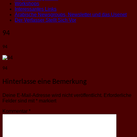
Workshops
Interessantes Links
Arabische Newsgroups, Newsletter und das Usenet
Der Verfasser Stellt Sich Vor
94
94
94
Hinterlasse eine Bemerkung
Deine E-Mail-Adresse wird nicht veröffentlicht.
Erforderliche
Felder sind mit
*
markiert
Kommentar
*