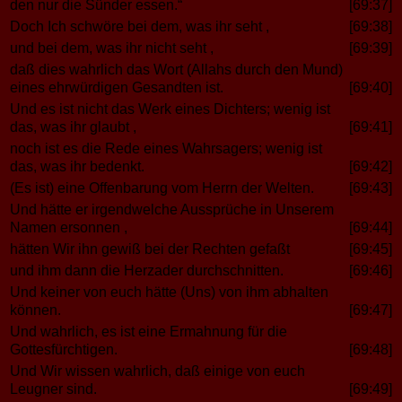
den nur die Sünder essen.“
[69:37]
Doch Ich schwöre bei dem, was ihr seht ,
[69:38]
und bei dem, was ihr nicht seht ,
[69:39]
daß dies wahrlich das Wort (Allahs durch den Mund)
eines ehrwürdigen Gesandten ist.
[69:40]
Und es ist nicht das Werk eines Dichters; wenig ist
das, was ihr glaubt ,
[69:41]
noch ist es die Rede eines Wahrsagers; wenig ist
das, was ihr bedenkt.
[69:42]
(Es ist) eine Offenbarung vom Herrn der Welten.
[69:43]
Und hätte er irgendwelche Aussprüche in Unserem
Namen ersonnen ,
[69:44]
hätten Wir ihn gewiß bei der Rechten gefaßt
[69:45]
und ihm dann die Herzader durchschnitten.
[69:46]
Und keiner von euch hätte (Uns) von ihm abhalten
können.
[69:47]
Und wahrlich, es ist eine Ermahnung für die
Gottesfürchtigen.
[69:48]
Und Wir wissen wahrlich, daß einige von euch
Leugner sind.
[69:49]