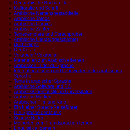
Der arabische Buchdruck
Kalligrafie und Schrift
Arabische Namensbestandteile
Arabische Tatoos
Arabische Comics
Arabische Zahlen
Textexemplare und Sprachproben
Arabische Literatur(geschichte)
Büchertipps
Der Koran
Vokabeln / Vokabular
Materialien zum Arabisch erlernen
Arabesken in der dt. Sprache
Internationalismen und Lehnwörter in der arabischen
Sprache
Texte in arabischer Sprache
Arabische Software und PC
Arabistik/Orientalistik an Universitäten
Arabische Medien
Arabischer Film und Kino
Ein kleiner Sprach-Reiseführer
Die Sprache der Musik
Schöne Bilder
Methoden zum Fremdsprachen lernen
Linguistik allgemein