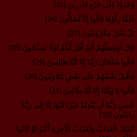
وَغَدَوْا عَلَى حَرْدٍ قَادِرِينَ {25}
فَلَمَّا رَأَوْهَا قَالُوا إِنَّا لَضَالُّونَ {26}
بَلْ نَحْنُ مَحْرُومُونَ {27}
قَالَ أَوْسَطُهُمْ أَلَمْ أَقُل لَّكُمْ لَوْلَا تُسَبِّحُونَ {28}
قَالُوا سُبْحَانَ رَبِّنَا إِنَّا كُنَّا ظَالِمِينَ {29}
فَأَقْبَلَ بَعْضُهُمْ عَلَى بَعْضٍ يَتَلَاوَمُونَ {30}
قَالُوا يَا وَيْلَنَا إِنَّا كُنَّا طَاغِينَ {31}
عَسَى رَبُّنَا أَن يُبْدِلَنَا خَيْرًا مِّنْهَا إِنَّا إِلَى رَبِّنَا
رَاغِبُونَ {32}
كَذَلِكَ الْعَذَابُ وَلَعَذَابُ الْآخِرَةِ أَكْبَرُ لَوْ كَانُوا