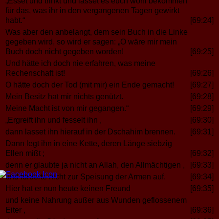
„Esset und trinkt und lasset es euch wohl bekommen
für das, was ihr in den vergangenen Tagen gewirkt
habt.“
[69:24]
Was aber den anbelangt, dem sein Buch in die Linke
gegeben wird, so wird er sagen: „O wäre mir mein
Buch doch nicht gegeben worden!
[69:25]
Und hätte ich doch nie erfahren, was meine
Rechenschaft ist!
[69:26]
O hätte doch der Tod (mit mir) ein Ende gemacht!
[69:27]
Mein Besitz hat mir nichts genützt.
[69:28]
Meine Macht ist von mir gegangen.“
[69:29]
„Ergreift ihn und fesselt ihn ,
[69:30]
dann lasset ihn hierauf in der Dschahim brennen.
[69:31]
Dann legt ihn in eine Kette, deren Länge siebzig
Ellen mißt ;
[69:32]
denn er glaubte ja nicht an Allah, den Allmächtigen ,
[69:33]
und forderte nicht zur Speisung der Armen auf.
[69:34]
Hier hat er nun heute keinen Freund
[69:35]
und keine Nahrung außer aus Wunden geflossenem
Eiter ,
[69:36]