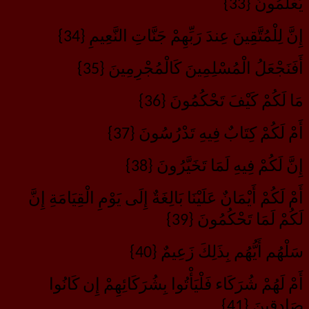
يَعْلَمُونَ {33}
إِنَّ لِلْمُتَّقِينَ عِندَ رَبِّهِمْ جَنَّاتِ النَّعِيمِ {34}
أَفَنَجْعَلُ الْمُسْلِمِينَ كَالْمُجْرِمِينَ {35}
مَا لَكُمْ كَيْفَ تَحْكُمُونَ {36}
أَمْ لَكُمْ كِتَابٌ فِيهِ تَدْرُسُونَ {37}
إِنَّ لَكُمْ فِيهِ لَمَا تَخَيَّرُونَ {38}
أَمْ لَكُمْ أَيْمَانٌ عَلَيْنَا بَالِغَةٌ إِلَى يَوْمِ الْقِيَامَةِ إِنَّ
لَكُمْ لَمَا تَحْكُمُونَ {39}
سَلْهُم أَيُّهُم بِذَلِكَ زَعِيمٌ {40}
أَمْ لَهُمْ شُرَكَاء فَلْيَأْتُوا بِشُرَكَائِهِمْ إِن كَانُوا
صَادِقِينَ {41}