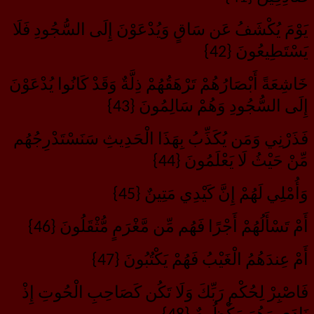
يَوْمَ يُكْشَفُ عَن سَاقٍ وَيُدْعَوْنَ إِلَى السُّجُودِ فَلَا
يَسْتَطِيعُونَ {42}
خَاشِعَةً أَبْصَارُهُمْ تَرْهَقُهُمْ ذِلَّةٌ وَقَدْ كَانُوا يُدْعَوْنَ
إِلَى السُّجُودِ وَهُمْ سَالِمُونَ {43}
فَذَرْنِي وَمَن يُكَذِّبُ بِهَذَا الْحَدِيثِ سَنَسْتَدْرِجُهُم
مِّنْ حَيْثُ لَا يَعْلَمُونَ {44}
وَأُمْلِي لَهُمْ إِنَّ كَيْدِي مَتِينٌ {45}
أَمْ تَسْأَلُهُمْ أَجْرًا فَهُم مِّن مَّغْرَمٍ مُّثْقَلُونَ {46}
أَمْ عِندَهُمُ الْغَيْبُ فَهُمْ يَكْتُبُونَ {47}
فَاصْبِرْ لِحُكْمِ رَبِّكَ وَلَا تَكُن كَصَاحِبِ الْحُوتِ إِذْ