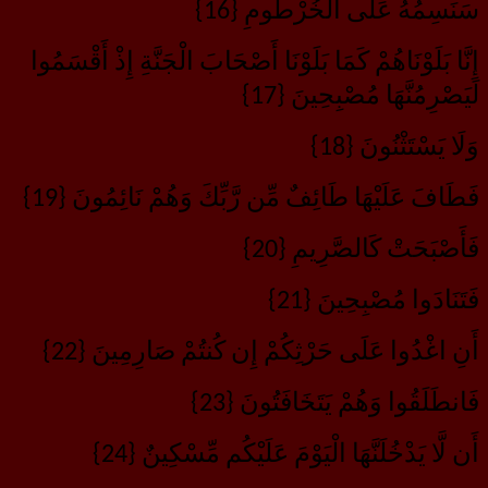
سَنَسِمُهُ عَلَى الْخُرْطُومِ {16}
إِنَّا بَلَوْنَاهُمْ كَمَا بَلَوْنَا أَصْحَابَ الْجَنَّةِ إِذْ أَقْسَمُوا
لَيَصْرِمُنَّهَا مُصْبِحِينَ {17}
وَلَا يَسْتَثْنُونَ {18}
فَطَافَ عَلَيْهَا طَائِفٌ مِّن رَّبِّكَ وَهُمْ نَائِمُونَ {19}
فَأَصْبَحَتْ كَالصَّرِيمِ {20}
فَتَنَادَوا مُصْبِحِينَ {21}
أَنِ اغْدُوا عَلَى حَرْثِكُمْ إِن كُنتُمْ صَارِمِينَ {22}
فَانطَلَقُوا وَهُمْ يَتَخَافَتُونَ {23}
أَن لَّا يَدْخُلَنَّهَا الْيَوْمَ عَلَيْكُم مِّسْكِينٌ {24}