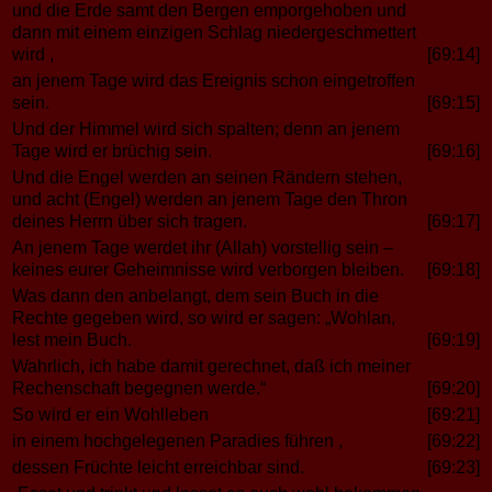
und die Erde samt den Bergen emporgehoben und
dann mit einem einzigen Schlag niedergeschmettert
wird ,
[69:14]
an jenem Tage wird das Ereignis schon eingetroffen
sein.
[69:15]
Und der Himmel wird sich spalten; denn an jenem
Tage wird er brüchig sein.
[69:16]
Und die Engel werden an seinen Rändern stehen,
und acht (Engel) werden an jenem Tage den Thron
deines Herrn über sich tragen.
[69:17]
An jenem Tage werdet ihr (Allah) vorstellig sein –
keines eurer Geheimnisse wird verborgen bleiben.
[69:18]
Was dann den anbelangt, dem sein Buch in die
Rechte gegeben wird, so wird er sagen: „Wohlan,
lest mein Buch.
[69:19]
Wahrlich, ich habe damit gerechnet, daß ich meiner
Rechenschaft begegnen werde.“
[69:20]
So wird er ein Wohlleben
[69:21]
in einem hochgelegenen Paradies führen ,
[69:22]
dessen Früchte leicht erreichbar sind.
[69:23]