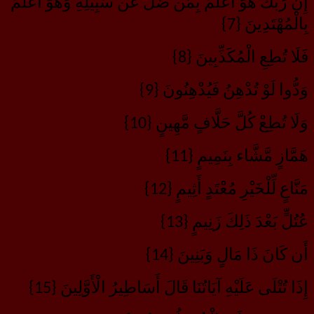
إِنَّ رَبَّكَ هُوَ أَعْلَمُ بِمَن ضَلَّ عَن سَبِيلِهِ وَهُوَ أَعْلَمُ
بِالْمُهْتَدِينَ {7}
فَلَا تُطِعِ الْمُكَذِّبِينَ {8}
وَدُّوا لَوْ تُدْهِنُ فَيُدْهِنُونَ {9}
وَلَا تُطِعْ كُلَّ حَلَّافٍ مَّهِينٍ {10}
هَمَّازٍ مَّشَّاء بِنَمِيمٍ {11}
مَنَّاعٍ لِّلْخَيْرِ مُعْتَدٍ أَثِيمٍ {12}
عُتُلٍّ بَعْدَ ذَلِكَ زَنِيمٍ {13}
أَن كَانَ ذَا مَالٍ وَبَنِينَ {14}
إِذَا تُتْلَى عَلَيْهِ آيَاتُنَا قَالَ أَسَاطِيرُ الْأَوَّلِينَ {15}