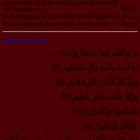
Und wahrlich, es ist ein schmerzhaftes Bedauern für
die Ungläubigen.
[69:50]
Und wahrlich, es ist die Wahrheit mit aller Gewißheit.
[69:51]
Darum preise den Namen deines Großen Herrn. .
[69:52]
⇒ Hör dir die Sure an
ن وَالْقَلَمِ وَمَا يَسْطُرُونَ {1}
مَا أَنتَ بِنِعْمَةِ رَبِّكَ بِمَجْنُونٍ {2}
وَإِنَّ لَكَ لَأَجْرًا غَيْرَ مَمْنُونٍ {3}
وَإِنَّكَ لَعَلى خُلُقٍ عَظِيمٍ {4}
فَسَتُبْصِرُ وَيُبْصِرُونَ {5}
بِأَييِّكُمُ الْمَفْتُونُ {6}