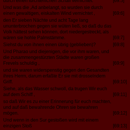
durch einen fürchterlichen Schall vernichtet.
[69:5]
Und was die ‚Ad anbelangt, so wurden sie durch
einen gewaltigen, eiskalten Wind vernichtet ,
[69:6]
den Er sieben Nächte und acht Tage lang
ununterbrochen gegen sie wüten ließ, so daß du das
Volk hättest sehen können, dort niedergestreckt, als
wären sie hohle Palmstämme.
[69:7]
Siehst du von ihnen einen übrig (geblieben)?
[69:8]
Und Pharao und diejenigen, die vor ihm waren, und
die zusammengestürzten Städte waren großen
Frevels schuldig ,
[69:9]
und sie waren widerspenstig gegen den Gesandten
ihres Herrn, darum erfaßte Er sie mit drosselndem
Griff.
[69:10]
Siehe, als das Wasser schwoll, da trugen Wir euch
auf dem Schiff ,
[69:11]
so daß Wir es zu einer Erinnerung für euch machten,
und auf daß bewahrende Ohren sie bewahren
mögen.
[69:12]
Und wenn in den Sur gestoßen wird mit einem
einzigen Stoß
[69:13]