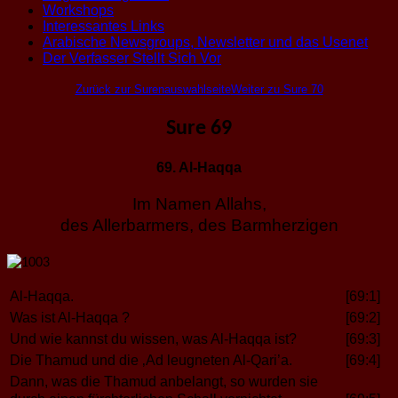
Workshops
Interessantes Links
Arabische Newsgroups, Newsletter und das Usenet
Der Verfasser Stellt Sich Vor
Zurück zur Surenauswahlseite
Weiter zu Sure 70
Sure 69
69. Al-Haqqa
Im Namen Allahs,
des Allerbarmers, des Barmherzigen
Al-Haqqa.
[69:1]
Was ist Al-Haqqa ?
[69:2]
Und wie kannst du wissen, was Al-Haqqa ist?
[69:3]
Die Thamud und die ‚Ad leugneten Al-Qari’a.
[69:4]
Dann, was die Thamud anbelangt, so wurden sie