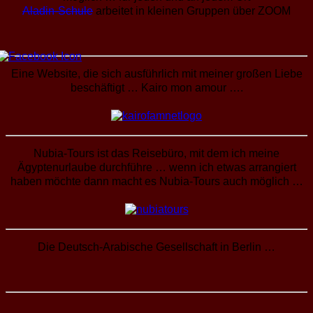
Aladin-Schule
arbeitet in kleinen Gruppen über ZOOM
Eine Website, die sich ausführlich mit meiner großen Liebe
beschäftigt … Kairo mon amour ….
Nubia-Tours ist das Reisebüro, mit dem ich meine
Ägyptenurlaube durchführe … wenn ich etwas arrangiert
haben möchte dann macht es Nubia-Tours auch möglich …
Die Deutsch-Arabische Gesellschaft in Berlin …