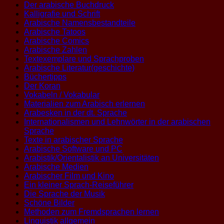
Der arabische Buchdruck
Kalligrafie und Schrift
Arabische Namensbestandteile
Arabische Tatoos
Arabische Comics
Arabische Zahlen
Textexemplare und Sprachproben
Arabische Literatur(geschichte)
Büchertipps
Der Koran
Vokabeln / Vokabular
Materialien zum Arabisch erlernen
Arabesken in der dt. Sprache
Internationalismen und Lehnwörter in der arabischen
Sprache
Texte in arabischer Sprache
Arabische Software und PC
Arabistik/Orientalistik an Universitäten
Arabische Medien
Arabischer Film und Kino
Ein kleiner Sprach-Reiseführer
Die Sprache der Musik
Schöne Bilder
Methoden zum Fremdsprachen lernen
Linguistik allgemein