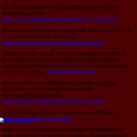
Bei Verbalplanet.com lernst du gemeinsam mit einem
persönlichen Tuto
https://www.verbalplanet.com/de/arabic-on-skype.asp
We are an online language school with live teachers & staff
to assist you each step of the way.
https://www.livelingua.com/arabic-lessons.php
NaTakallam (“we speak” in Arabic) changes this reality by
leveraging the gig economy and connecting language
learners around the world with displaced persons for Arabic
practice over Skype.
https://natakallam.com/
Sie können Ihr Sprachtraing bei GLS auch via Skype
absolvieren – der Unterricht wird dann ein
Konversationstraining sein.
https://www.gls-sprachenzentrum.de/3794.html
Lerne Sprachen mit einem Online-Lehrer auf Skype
https://www.colanguage.com/de
Arabisch lernen war noch nie einfacher mit Unterricht ab
sofort online über unser Online-Meeting-Software (ähnlich