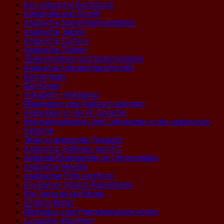
Der arabische Buchdruck
Kalligrafie und Schrift
Arabische Namensbestandteile
Arabische Tatoos
Arabische Comics
Arabische Zahlen
Textexemplare und Sprachproben
Arabische Literatur(geschichte)
Büchertipps
Der Koran
Vokabeln / Vokabular
Materialien zum Arabisch erlernen
Arabesken in der dt. Sprache
Internationalismen und Lehnwörter in der arabischen
Sprache
Texte in arabischer Sprache
Arabische Software und PC
Arabistik/Orientalistik an Universitäten
Arabische Medien
Arabischer Film und Kino
Ein kleiner Sprach-Reiseführer
Die Sprache der Musik
Schöne Bilder
Methoden zum Fremdsprachen lernen
Linguistik allgemein