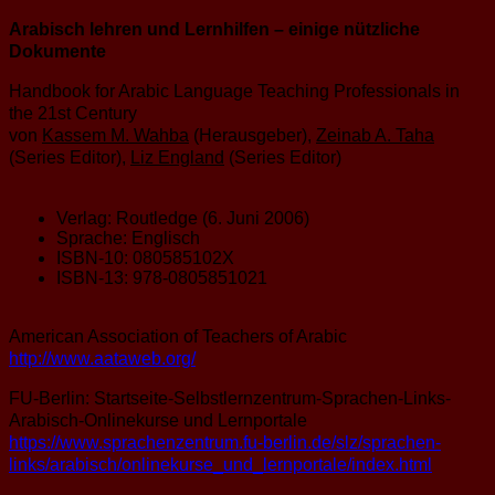
Arabisch lehren und Lernhilfen – einige nützliche
Dokumente
Handbook for Arabic Language Teaching Professionals in
the 21st Century
von
Kassem M. Wahba
(Herausgeber),
Zeinab A. Taha
(Series Editor),
Liz England
(Series Editor)
Verlag: Routledge (6. Juni 2006)
Sprache: Englisch
ISBN-10: 080585102X
ISBN-13: 978-0805851021
American Association of Teachers of Arabic
http://www.aataweb.org/
FU-Berlin: Startseite-Selbstlernzentrum-Sprachen-Links-
Arabisch-Onlinekurse und Lernportale
https://www.sprachenzentrum.fu-berlin.de/slz/sprachen-
links/arabisch/onlinekurse_und_lernportale/index.html