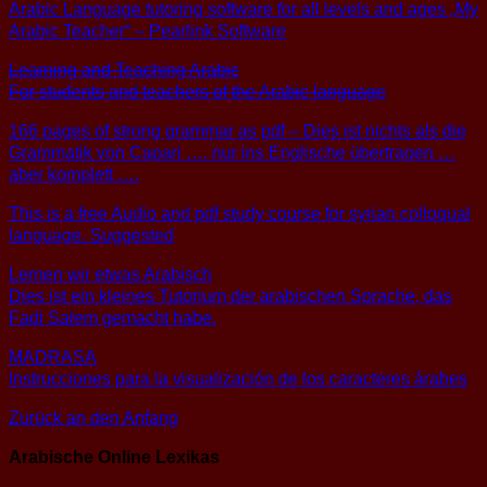
Arabic Language tutoring software for all levels and ages „My
Arabic Teacher“ – Pearlink Software
Learning and Teaching Arabic
For students and teachers of the Arabic language
166 pages of strong grammar as pdf – Dies ist nichts als die
Grammatik von Capari …. nur ins Englische übertragen …
aber komplett ….
This is a free Audio and pdf study course for syrian colloqual
language. Suggested
Lernen wir etwas Arabisch
Dies ist ein kleines Tutorium der arabischen Sprache, das
Fadi Salem gemacht habe.
MADRASA
Instrucciones para la visualización de los caracteres árabes
Zurück an den Anfang
Arabische Online Lexikas