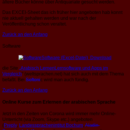
ältere Bücher könne über Antiquariate gesucht werden.
Das EXCEl-Sheet das ich früher hier angeboten hab konnt
nie aktuell gehalten werden und war nach der
Veröffentlichung schon veraltet.
Zurück an den Anfang
Software
Software (Excel-Datei) Download
die Site
„Arabisch LernenLernsoftware und Apps im
Vergleich
“ (weltsprachen.net) hat sich auch mit dem Thema
befaßt. Bei
Softoni
c wird man auch fündig.
Zurück an den Anfang
Online Kurse zum Erlernen der arabischen Sprache
etzt in den Zeiten von Corona wird immer mehr Online-
J
Unterricht (via Zoom, Skype etc.) angeboten
(
Preply
,
Landessprachenintitut Bochum
,
Aladin-