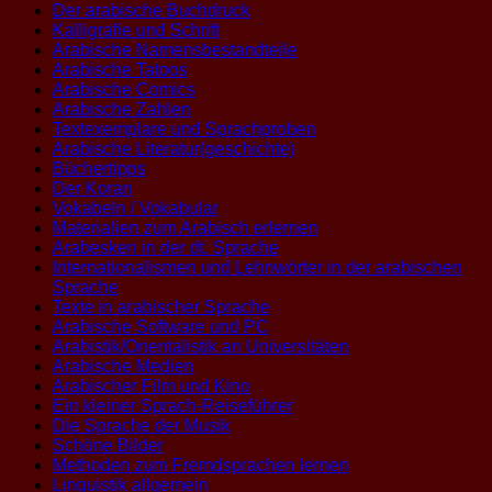
Der arabische Buchdruck
Kalligrafie und Schrift
Arabische Namensbestandteile
Arabische Tatoos
Arabische Comics
Arabische Zahlen
Textexemplare und Sprachproben
Arabische Literatur(geschichte)
Büchertipps
Der Koran
Vokabeln / Vokabular
Materialien zum Arabisch erlernen
Arabesken in der dt. Sprache
Internationalismen und Lehnwörter in der arabischen
Sprache
Texte in arabischer Sprache
Arabische Software und PC
Arabistik/Orientalistik an Universitäten
Arabische Medien
Arabischer Film und Kino
Ein kleiner Sprach-Reiseführer
Die Sprache der Musik
Schöne Bilder
Methoden zum Fremdsprachen lernen
Linguistik allgemein