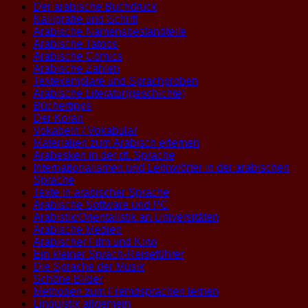
Der arabische Buchdruck
Kalligrafie und Schrift
Arabische Namensbestandteile
Arabische Tatoos
Arabische Comics
Arabische Zahlen
Textexemplare und Sprachproben
Arabische Literatur(geschichte)
Büchertipps
Der Koran
Vokabeln / Vokabular
Materialien zum Arabisch erlernen
Arabesken in der dt. Sprache
Internationalismen und Lehnwörter in der arabischen
Sprache
Texte in arabischer Sprache
Arabische Software und PC
Arabistik/Orientalistik an Universitäten
Arabische Medien
Arabischer Film und Kino
Ein kleiner Sprach-Reiseführer
Die Sprache der Musik
Schöne Bilder
Methoden zum Fremdsprachen lernen
Linguistik allgemein