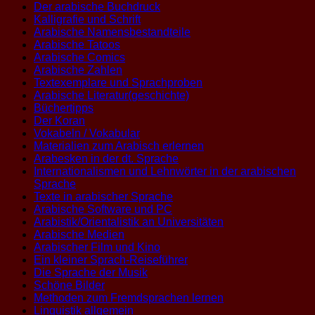
Der arabische Buchdruck
Kalligrafie und Schrift
Arabische Namensbestandteile
Arabische Tatoos
Arabische Comics
Arabische Zahlen
Textexemplare und Sprachproben
Arabische Literatur(geschichte)
Büchertipps
Der Koran
Vokabeln / Vokabular
Materialien zum Arabisch erlernen
Arabesken in der dt. Sprache
Internationalismen und Lehnwörter in der arabischen
Sprache
Texte in arabischer Sprache
Arabische Software und PC
Arabistik/Orientalistik an Universitäten
Arabische Medien
Arabischer Film und Kino
Ein kleiner Sprach-Reiseführer
Die Sprache der Musik
Schöne Bilder
Methoden zum Fremdsprachen lernen
Linguistik allgemein