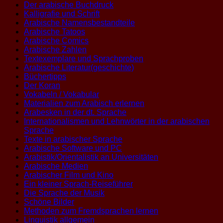
Der arabische Buchdruck
Kalligrafie und Schrift
Arabische Namensbestandteile
Arabische Tatoos
Arabische Comics
Arabische Zahlen
Textexemplare und Sprachproben
Arabische Literatur(geschichte)
Büchertipps
Der Koran
Vokabeln / Vokabular
Materialien zum Arabisch erlernen
Arabesken in der dt. Sprache
Internationalismen und Lehnwörter in der arabischen
Sprache
Texte in arabischer Sprache
Arabische Software und PC
Arabistik/Orientalistik an Universitäten
Arabische Medien
Arabischer Film und Kino
Ein kleiner Sprach-Reiseführer
Die Sprache der Musik
Schöne Bilder
Methoden zum Fremdsprachen lernen
Linguistik allgemein