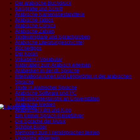
Der arabische Buchdruck
Kalligrafie und Schrift
Arabische Namensbestandteile
Arabische Tatoos
Arabische Comics
Arabische Zahlen
Textexemplare und Sprachproben
Arabische Literatur(geschichte)
Büchertipps
Der Koran
Vokabeln / Vokabular
Materialien zum Arabisch erlernen
Arabesken in der dt. Sprache
Internationalismen und Lehnwörter in der arabischen
Sprache
Texte in arabischer Sprache
Arabische Software und PC
Arabistik/Orientalistik an Universitäten
Arabische Medien
Arabischer Film und Kino
Ein kleiner Sprach-Reiseführer
Die Sprache der Musik
Schöne Bilder
Methoden zum Fremdsprachen lernen
Linguistik allgemein