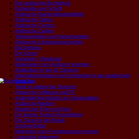
Der arabische Buchdruck
Kalligrafie und Schrift
Arabische Namensbestandteile
Arabische Tatoos
Arabische Comics
Arabische Zahlen
Textexemplare und Sprachproben
Arabische Literatur(geschichte)
Büchertipps
Der Koran
Vokabeln / Vokabular
Materialien zum Arabisch erlernen
Arabesken in der dt. Sprache
Internationalismen und Lehnwörter in der arabischen
Sprache
Texte in arabischer Sprache
Arabische Software und PC
Arabistik/Orientalistik an Universitäten
Arabische Medien
Arabischer Film und Kino
Ein kleiner Sprach-Reiseführer
Die Sprache der Musik
Schöne Bilder
Methoden zum Fremdsprachen lernen
Linguistik allgemein