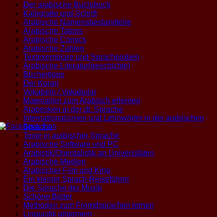
Der arabische Buchdruck
Kalligrafie und Schrift
Arabische Namensbestandteile
Arabische Tatoos
Arabische Comics
Arabische Zahlen
Textexemplare und Sprachproben
Arabische Literatur(geschichte)
Büchertipps
Der Koran
Vokabeln / Vokabular
Materialien zum Arabisch erlernen
Arabesken in der dt. Sprache
Internationalismen und Lehnwörter in der arabischen
Sprache
Texte in arabischer Sprache
Arabische Software und PC
Arabistik/Orientalistik an Universitäten
Arabische Medien
Arabischer Film und Kino
Ein kleiner Sprach-Reiseführer
Die Sprache der Musik
Schöne Bilder
Methoden zum Fremdsprachen lernen
Linguistik allgemein