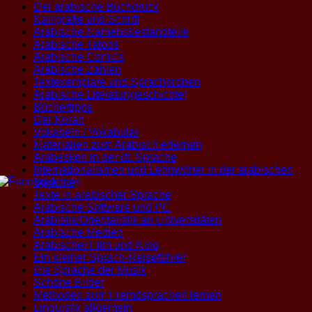
Der arabische Buchdruck
Kalligrafie und Schrift
Arabische Namensbestandteile
Arabische Tatoos
Arabische Comics
Arabische Zahlen
Textexemplare und Sprachproben
Arabische Literatur(geschichte)
Büchertipps
Der Koran
Vokabeln / Vokabular
Materialien zum Arabisch erlernen
Arabesken in der dt. Sprache
Internationalismen und Lehnwörter in der arabischen
Sprache
Texte in arabischer Sprache
Arabische Software und PC
Arabistik/Orientalistik an Universitäten
Arabische Medien
Arabischer Film und Kino
Ein kleiner Sprach-Reiseführer
Die Sprache der Musik
Schöne Bilder
Methoden zum Fremdsprachen lernen
Linguistik allgemein