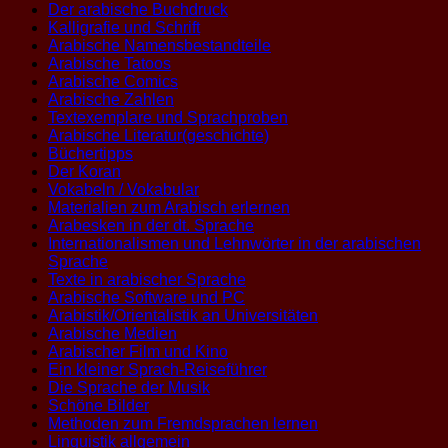
Der arabische Buchdruck
Kalligrafie und Schrift
Arabische Namensbestandteile
Arabische Tatoos
Arabische Comics
Arabische Zahlen
Textexemplare und Sprachproben
Arabische Literatur(geschichte)
Büchertipps
Der Koran
Vokabeln / Vokabular
Materialien zum Arabisch erlernen
Arabesken in der dt. Sprache
Internationalismen und Lehnwörter in der arabischen
Sprache
Texte in arabischer Sprache
Arabische Software und PC
Arabistik/Orientalistik an Universitäten
Arabische Medien
Arabischer Film und Kino
Ein kleiner Sprach-Reiseführer
Die Sprache der Musik
Schöne Bilder
Methoden zum Fremdsprachen lernen
Linguistik allgemein