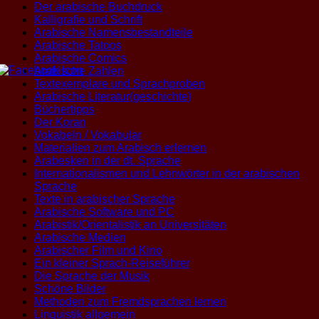
Der arabische Buchdruck
Kalligrafie und Schrift
Arabische Namensbestandteile
Arabische Tatoos
Arabische Comics
Arabische Zahlen
Textexemplare und Sprachproben
Arabische Literatur(geschichte)
Büchertipps
Der Koran
Vokabeln / Vokabular
Materialien zum Arabisch erlernen
Arabesken in der dt. Sprache
Internationalismen und Lehnwörter in der arabischen
Sprache
Texte in arabischer Sprache
Arabische Software und PC
Arabistik/Orientalistik an Universitäten
Arabische Medien
Arabischer Film und Kino
Ein kleiner Sprach-Reiseführer
Die Sprache der Musik
Schöne Bilder
Methoden zum Fremdsprachen lernen
Linguistik allgemein