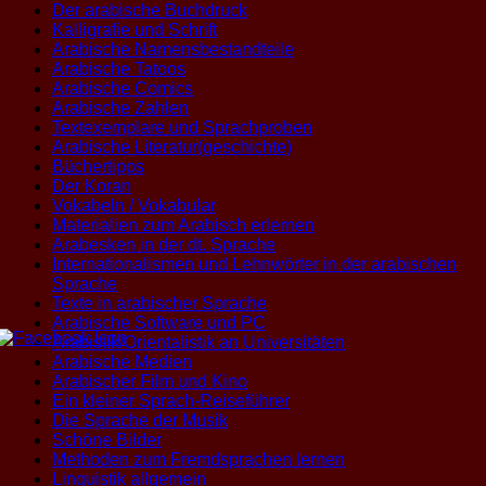
Der arabische Buchdruck
Kalligrafie und Schrift
Arabische Namensbestandteile
Arabische Tatoos
Arabische Comics
Arabische Zahlen
Textexemplare und Sprachproben
Arabische Literatur(geschichte)
Büchertipps
Der Koran
Vokabeln / Vokabular
Materialien zum Arabisch erlernen
Arabesken in der dt. Sprache
Internationalismen und Lehnwörter in der arabischen
Sprache
Texte in arabischer Sprache
Arabische Software und PC
Arabistik/Orientalistik an Universitäten
Arabische Medien
Arabischer Film und Kino
Ein kleiner Sprach-Reiseführer
Die Sprache der Musik
Schöne Bilder
Methoden zum Fremdsprachen lernen
Linguistik allgemein