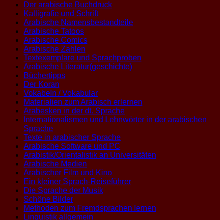
Der arabische Buchdruck
Kalligrafie und Schrift
Arabische Namensbestandteile
Arabische Tatoos
Arabische Comics
Arabische Zahlen
Textexemplare und Sprachproben
Arabische Literatur(geschichte)
Büchertipps
Der Koran
Vokabeln / Vokabular
Materialien zum Arabisch erlernen
Arabesken in der dt. Sprache
Internationalismen und Lehnwörter in der arabischen
Sprache
Texte in arabischer Sprache
Arabische Software und PC
Arabistik/Orientalistik an Universitäten
Arabische Medien
Arabischer Film und Kino
Ein kleiner Sprach-Reiseführer
Die Sprache der Musik
Schöne Bilder
Methoden zum Fremdsprachen lernen
Linguistik allgemein