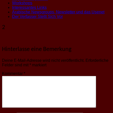
Workshops
Interessantes Links
Arabische Newsgroups, Newsletter und das Usenet
Der Verfasser Stellt Sich Vor
2
Hinterlasse eine Bemerkung
Deine E-Mail-Adresse wird nicht veröffentlicht.
Erforderliche
Felder sind mit
*
markiert
Kommentar
*