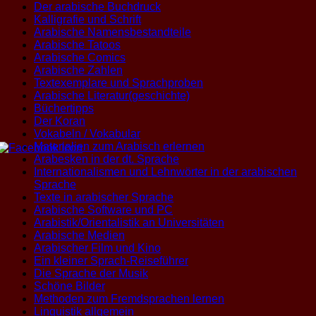
Der arabische Buchdruck
Kalligrafie und Schrift
Arabische Namensbestandteile
Arabische Tatoos
Arabische Comics
Arabische Zahlen
Textexemplare und Sprachproben
Arabische Literatur(geschichte)
Büchertipps
Der Koran
Vokabeln / Vokabular
Materialien zum Arabisch erlernen
Arabesken in der dt. Sprache
Internationalismen und Lehnwörter in der arabischen
Sprache
Texte in arabischer Sprache
Arabische Software und PC
Arabistik/Orientalistik an Universitäten
Arabische Medien
Arabischer Film und Kino
Ein kleiner Sprach-Reiseführer
Die Sprache der Musik
Schöne Bilder
Methoden zum Fremdsprachen lernen
Linguistik allgemein