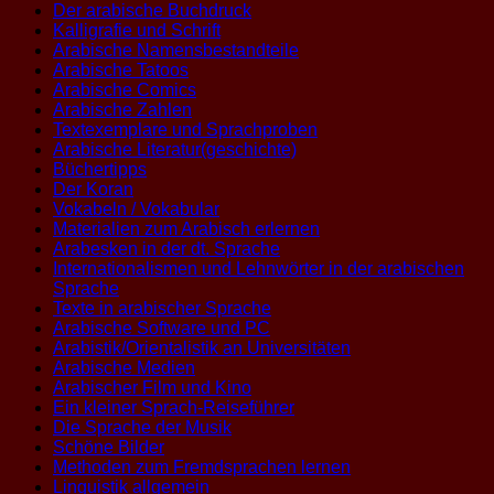
Der arabische Buchdruck
Kalligrafie und Schrift
Arabische Namensbestandteile
Arabische Tatoos
Arabische Comics
Arabische Zahlen
Textexemplare und Sprachproben
Arabische Literatur(geschichte)
Büchertipps
Der Koran
Vokabeln / Vokabular
Materialien zum Arabisch erlernen
Arabesken in der dt. Sprache
Internationalismen und Lehnwörter in der arabischen
Sprache
Texte in arabischer Sprache
Arabische Software und PC
Arabistik/Orientalistik an Universitäten
Arabische Medien
Arabischer Film und Kino
Ein kleiner Sprach-Reiseführer
Die Sprache der Musik
Schöne Bilder
Methoden zum Fremdsprachen lernen
Linguistik allgemein