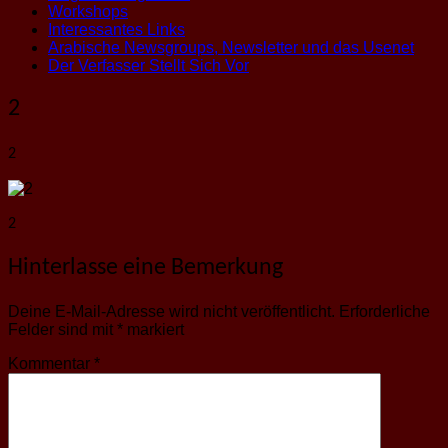
Workshops
Interessantes Links
Arabische Newsgroups, Newsletter und das Usenet
Der Verfasser Stellt Sich Vor
2
2
2
Hinterlasse eine Bemerkung
Deine E-Mail-Adresse wird nicht veröffentlicht.
Erforderliche
Felder sind mit
*
markiert
Kommentar
*