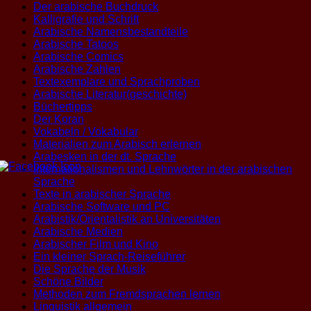
Der arabische Buchdruck
Kalligrafie und Schrift
Arabische Namensbestandteile
Arabische Tatoos
Arabische Comics
Arabische Zahlen
Textexemplare und Sprachproben
Arabische Literatur(geschichte)
Büchertipps
Der Koran
Vokabeln / Vokabular
Materialien zum Arabisch erlernen
Arabesken in der dt. Sprache
Internationalismen und Lehnwörter in der arabischen
Sprache
Texte in arabischer Sprache
Arabische Software und PC
Arabistik/Orientalistik an Universitäten
Arabische Medien
Arabischer Film und Kino
Ein kleiner Sprach-Reiseführer
Die Sprache der Musik
Schöne Bilder
Methoden zum Fremdsprachen lernen
Linguistik allgemein