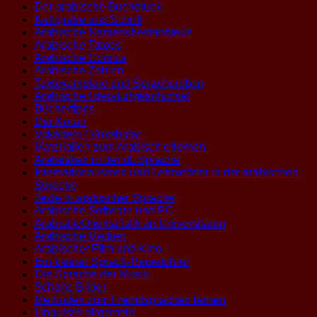
Der arabische Buchdruck
Kalligrafie und Schrift
Arabische Namensbestandteile
Arabische Tatoos
Arabische Comics
Arabische Zahlen
Textexemplare und Sprachproben
Arabische Literatur(geschichte)
Büchertipps
Der Koran
Vokabeln / Vokabular
Materialien zum Arabisch erlernen
Arabesken in der dt. Sprache
Internationalismen und Lehnwörter in der arabischen
Sprache
Texte in arabischer Sprache
Arabische Software und PC
Arabistik/Orientalistik an Universitäten
Arabische Medien
Arabischer Film und Kino
Ein kleiner Sprach-Reiseführer
Die Sprache der Musik
Schöne Bilder
Methoden zum Fremdsprachen lernen
Linguistik allgemein