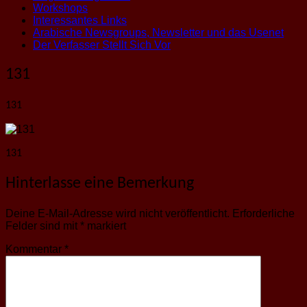
Workshops
Interessantes Links
Arabische Newsgroups, Newsletter und das Usenet
Der Verfasser Stellt Sich Vor
131
131
131
Hinterlasse eine Bemerkung
Deine E-Mail-Adresse wird nicht veröffentlicht.
Erforderliche
Felder sind mit
*
markiert
Kommentar
*