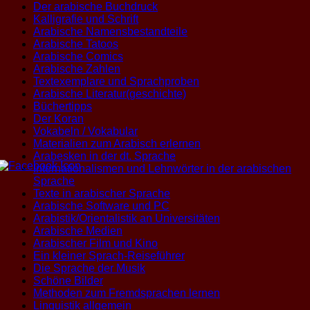
Der arabische Buchdruck
Kalligrafie und Schrift
Arabische Namensbestandteile
Arabische Tatoos
Arabische Comics
Arabische Zahlen
Textexemplare und Sprachproben
Arabische Literatur(geschichte)
Büchertipps
Der Koran
Vokabeln / Vokabular
Materialien zum Arabisch erlernen
Arabesken in der dt. Sprache
Internationalismen und Lehnwörter in der arabischen
Sprache
Texte in arabischer Sprache
Arabische Software und PC
Arabistik/Orientalistik an Universitäten
Arabische Medien
Arabischer Film und Kino
Ein kleiner Sprach-Reiseführer
Die Sprache der Musik
Schöne Bilder
Methoden zum Fremdsprachen lernen
Linguistik allgemein