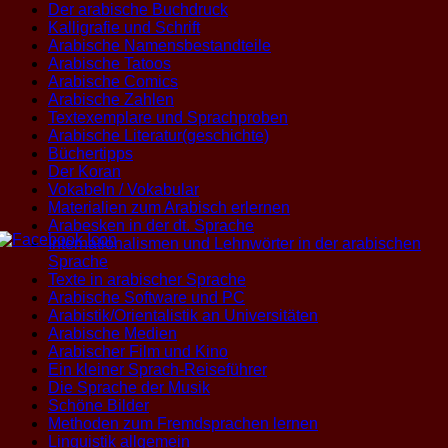
Der arabische Buchdruck
Kalligrafie und Schrift
Arabische Namensbestandteile
Arabische Tatoos
Arabische Comics
Arabische Zahlen
Textexemplare und Sprachproben
Arabische Literatur(geschichte)
Büchertipps
Der Koran
Vokabeln / Vokabular
Materialien zum Arabisch erlernen
Arabesken in der dt. Sprache
Internationalismen und Lehnwörter in der arabischen
Sprache
Texte in arabischer Sprache
Arabische Software und PC
Arabistik/Orientalistik an Universitäten
Arabische Medien
Arabischer Film und Kino
Ein kleiner Sprach-Reiseführer
Die Sprache der Musik
Schöne Bilder
Methoden zum Fremdsprachen lernen
Linguistik allgemein