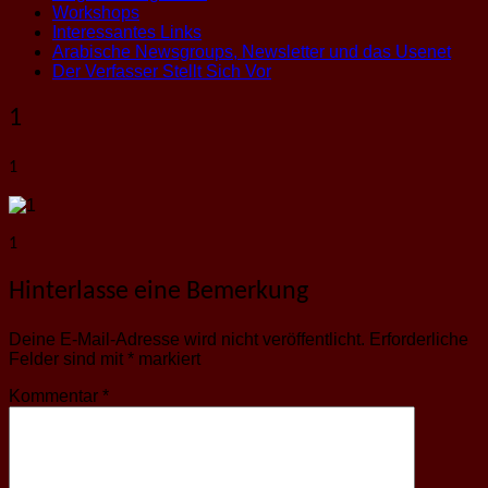
Workshops
Interessantes Links
Arabische Newsgroups, Newsletter und das Usenet
Der Verfasser Stellt Sich Vor
1
1
1
Hinterlasse eine Bemerkung
Deine E-Mail-Adresse wird nicht veröffentlicht.
Erforderliche
Felder sind mit
*
markiert
Kommentar
*